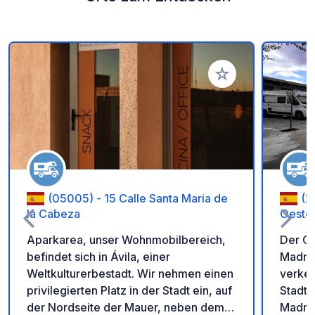
Zu Ihren Favoriten 
(05005) - 15 Calle Santa Maria de
(2
la Cabeza
Oeste
Aparkarea, unser Wohnmobilbereich,
Der C
befindet sich in Ávila, einer
Madrid
Weltkulturerbestadt. Wir nehmen einen
verke
privilegierten Platz in der Stadt ein, auf
Stadtg
der Nordseite der Mauer, neben dem
Madrid