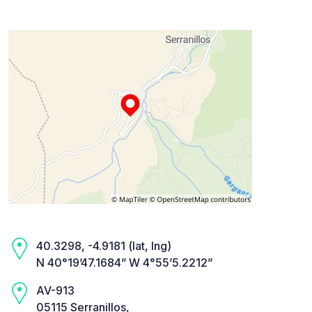
40.3298, -4.9181 (lat, lng)
N 40°19’47.1684” W 4°55’5.2212”
AV-913
05115 Serranillos,