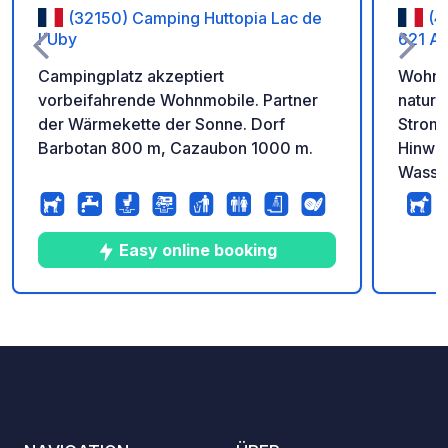
(32150) Camping Huttopia Lac de
(4
l'Uby
621 Av
Campingplatz akzeptiert
Wohnmo
vorbeifahrende Wohnmobile. Partner
naturn
der Wärmekette der Sonne. Dorf
Strom 
Barbotan 800 m, Cazaubon 1000 m.
Hinwei
Wasser
Warmwa
Dusche
WLAN. 
Easy online booking
eines 
Stadtz
nicht z
10
52
4.2
★
Fotos
Kommentare
Bewertung
in der
Verkeh