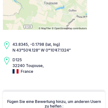
43.8345, -0.1798 (lat, lng)
N 43°50’4.128” W 0°10’47.1324”
D125
32240 Toujouse,
France
Fügen Sie eine Bewertung hinzu, um anderen Usern
zu helfen :