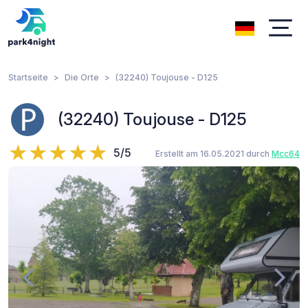
Startseite
Die Orte
(32240) Toujouse - D125
(32240) Toujouse - D125
5/5
Erstellt am 16.05.2021 durch
Mcc64