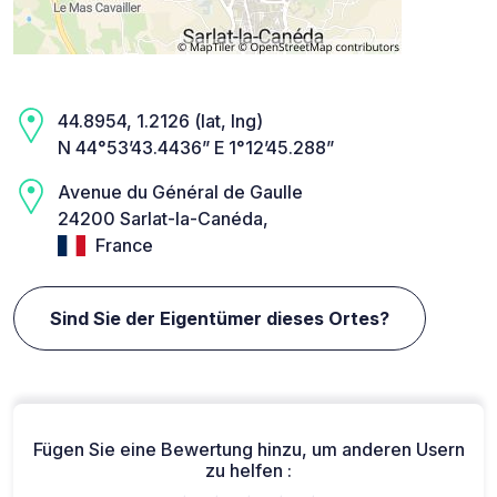
44.8954, 1.2126 (lat, lng)
N 44°53’43.4436” E 1°12’45.288”
Avenue du Général de Gaulle
24200 Sarlat-la-Canéda,
France
Sind Sie der Eigentümer dieses Ortes?
Fügen Sie eine Bewertung hinzu, um anderen Usern
zu helfen :