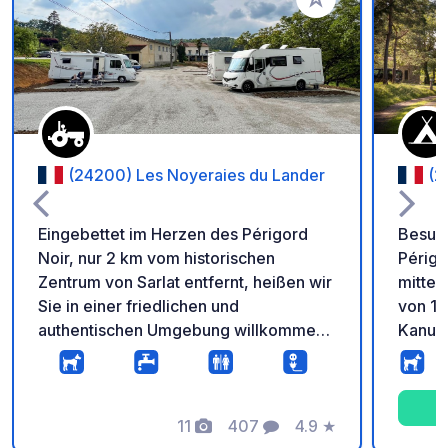
Zu Ihren Favoriten 
(24200) Les Noyeraies du Lander
(2
Eingebettet im Herzen des Périgord
Besuch
Noir, nur 2 km vom historischen
Périgo
Zentrum von Sarlat entfernt, heißen wir
mittel
Sie in einer friedlichen und
von 13
authentischen Umgebung willkommen.
Kanufa
Seit über 50 Jahren produzieren wir in
unverg
Les Noyeraies du Lander, einem
Lascau
geschichtsträchtigen Ort, Walnüsse,
lieben
Haselnüsse und Walnussöl nach
11
407
4.9
★
Swimmi
Fotos
Kommentare
Bewertung