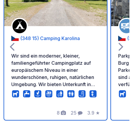
(348 15) Camping Karolina
(3
Wir sind ein moderner, kleiner,
Parkpl
familiengeführter Campingplatz auf
Burg V
europäischem Niveau in einer
Parken
wunderschönen, ruhigen, natürlichen
sind a
Umgebung. Wir bieten Unterkunft in
verfügbar. Silvester
ausgestatteten Hütten, Mobilheimen
Charm
und Plätzen für Zelte oder Wohnwagen
Komfor
mit Stromanschluss.
Wohnw
8
25
3.9
★
wenige
Fotos
Kommentare
Bewertung
entfer
Festma