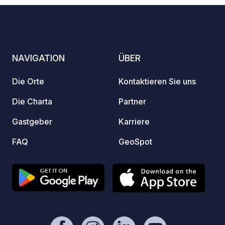
Silves
Burg. 
der Ku
Geschi
trifft.
NAVIGATION
ÜBER
Die Orte
Kontaktieren Sie uns
Die Charta
Partner
Gastgeber
Karriere
FAQ
GeoSpot