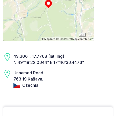
49.3061, 17.7768 (lat, lng)
N 49°18’22.0644” E 17°46’36.4476”
Unnamed Road
763 19 Kašava,
Czechia