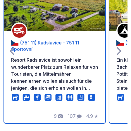
(751 11) Radslavice - 751 11
(7
Sportovní
Resort Radslavice ist sowohl ein
Ein kl
wunderbarer Platz zum Relaxen für von
Baches
Touristen, die Mittelmähren
Potštá
kennenlernen wollen als auch für die
Steinb
jenigen, die sich erholen wollen in
bietet
einer sehr schönen und ruhigen
eine S
Umgebung. In der Nähe befindet sich
Grill 
die Hauptfernstrecke für Radfahrern
Dusche
durch Mähren, die s.g. „
9
107
4.9
★
und Ge
Fotos
Kommentare
Bewertung
Bernsteinstrecke“. Sie ist mit anderen
Radwegen auf eine interessante Weise