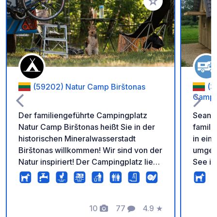
Zu Ihren Favoriten 
(59202) Natur Camp Birštonas
(3
Camps
Der familiengeführte Campingplatz
Sean's
Natur Camp Birštonas heißt Sie in der
famili
historischen Mineralwasserstadt
in ein
Birštonas willkommen! Wir sind von der
umgebe
Natur inspiriert! Der Campingplatz liegt
See is
eingebettet in einen Kiefernwald direkt
zum E
neben den Birštonas-Teichen mit
Schwim
Sandstrand. Hier finden Sie alles, was
Erkund
Sie für einen komfortablen Aufenthalt
10
77
4.9
★
• Bis 
Fotos
Kommentare
Bewertung