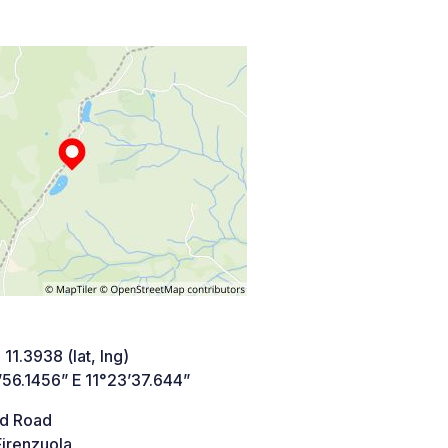
 11.3938 (lat, lng)
’56.1456” E 11°23’37.644”
d Road
irenzuola,