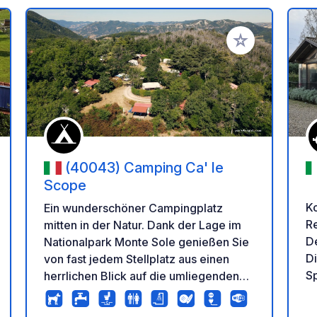
en Favoriten hinzufügen
Zu Ihren Favorit
(40043) Camping Ca' le
Scope
K
Ein wunderschöner Campingplatz
Re
mitten in der Natur. Dank der Lage im
De
Nationalpark Monte Sole genießen Sie
Di
von fast jedem Stellplatz aus einen
Sp
herrlichen Blick auf die umliegenden
de
Hügel. Eine Oase der Ruhe und
Entspannung. Der Platz wird von den