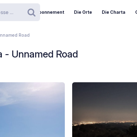
Abonnement
Die Orte
Die Charta
Suchen
 Unnamed Road
la - Unnamed Road