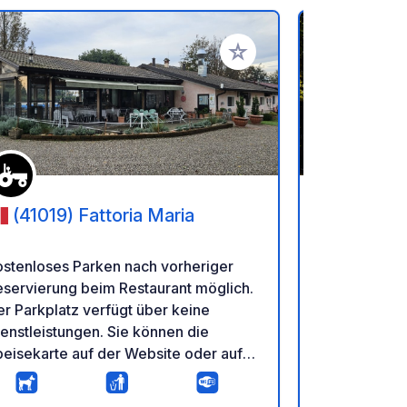
en hinzufügen
Zu Ihren Favoriten hinzufü
(41019) Fattoria Maria
(5005
del Chiant
ostenloses Parken nach vorheriger
Hervorragen
servierung beim Restaurant möglich.
Radausflüge 
r Parkplatz verfügt über keine
Gimignano / 
enstleistungen. Sie können die
unterwegs. G
eisekarte auf der Website oder auf
mit Strom u
r Instagram-Seite einsehen.
Angemessen
Badezimmer.