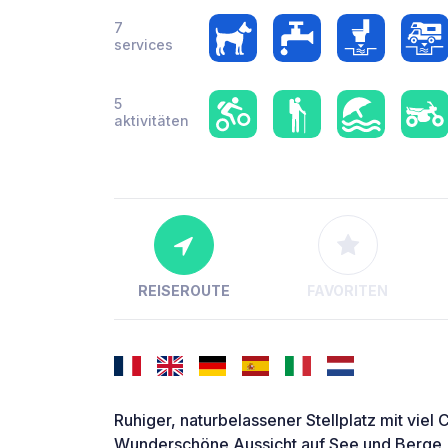
7
services
5
aktivitäten
REISEROUTE
FAVORITEN
Ruhiger, naturbelassener Stellplatz mit viel
Wunderschöne Aussicht auf See und Berge, e