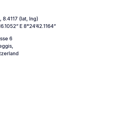
 8.4117 (lat, lng)
6.1052” E 8°24’42.1164”
asse 6
ggis,
tzerland