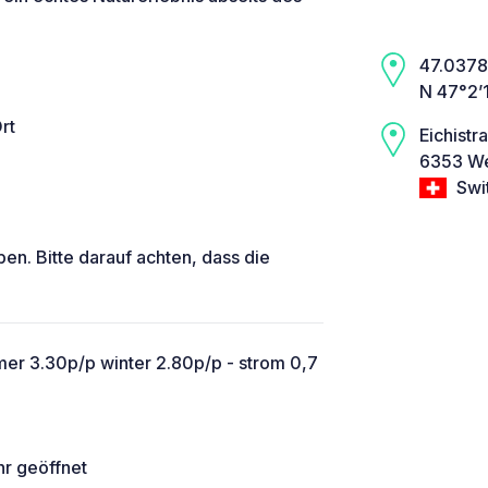
47.0378,
N 47°2’1
rt
Eichistr
6353 We
Swi
ben. Bitte darauf achten, dass die
er 3.30p/p winter 2.80p/p - strom 0,7
hr geöffnet