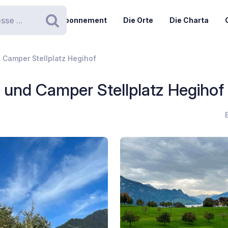
Abonnement
Die Orte
Die Charta
Suchen
 Camper Stellplatz Hegihof
und Camper Stellplatz Hegihof