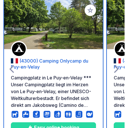
Zu Ihren Favoriten 
(43000) Camping Onlycamp du
(4
Puy-en-Velay
Puy-e
Campingplatz in Le Puy-en-Velay ***
Campin
Unser Campingplatz liegt im Herzen
Unser 
von Le Puy-en-Velay, einer UNESCO-
von Le
Weltkulturerbestadt. Er befindet sich
Weltku
direkt am Jakobsweg (Camino de
direk
Santiago), am Flussufer und am Fuße
Santia
der berühmten Felsen, über denen die
der be
Marienstatue und der Kreuzgang
Marien
Easy online booking