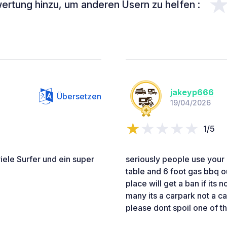
ertung hinzu, um anderen Usern zu helfen :
jakeyp666
Übersetzen
19/04/2026
1/5
ele Surfer und ein super
seriously people use your
table and 6 foot gas bbq out
place will get a ban if its no
many its a carpark not a ca
please dont spoil one of 