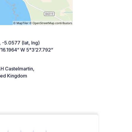
 -5.0577 (lat, lng)
’16.1964” W 5°3’27.792”
H Castelmartin,
ted Kingdom