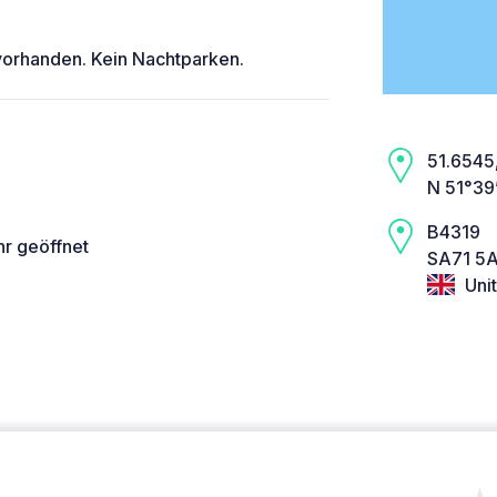
 vorhanden. Kein Nachtparken.
51.6545,
N 51°39
B4319
hr geöffnet
SA71 5A
Uni