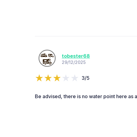
tobester68
29/12/2025
3/5
Be advised, there is no water point here as