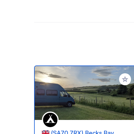
Zu Ihr
(SA70 7RX) Becks Bay