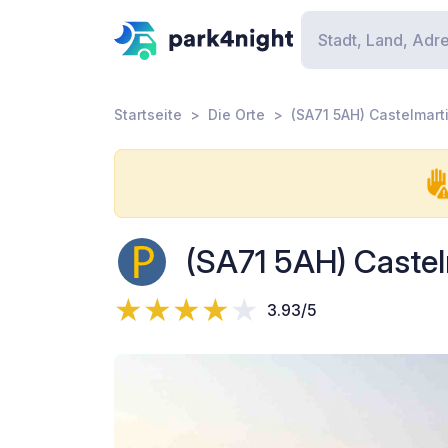
Startseite
Die Orte
(SA71 5AH) Castelmart
(SA71 5AH) Castel
3.93/5