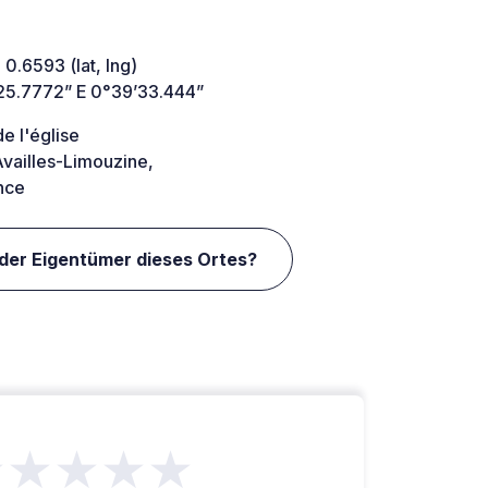
 0.6593 (lat, lng)
25.7772” E 0°39’33.444”
de l'église
vailles-Limouzine,
nce
 der Eigentümer dieses Ortes?
★★★★★