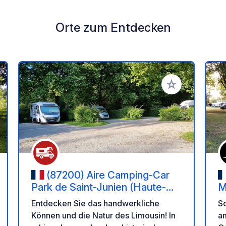
Orte zum Entdecken
en Favoriten hinzufügen
Zu Ihren Favorit
(87200) Aire Camping-Car
Park de Saint-Junien (Haute-
M
Vienne) – Cité du Gant et Portes
Entdecken Sie das handwerkliche
Sc
du Limousin
Können und die Natur des Limousin! In
am