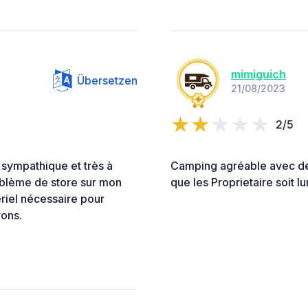
mimiguich
Übersetzen
21/08/2023
2/5
 sympathique et très à
Camping agréable avec d
oblème de store sur mon
que les Proprietaire soit l
ériel nécessaire pour
rons.