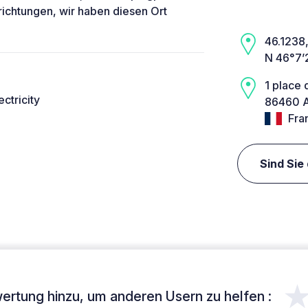
nrichtungen, wir haben diesen Ort
46.1238,
N 46°7’
1 place 
ectricity
86460 A
Fra
Sind Sie
ertung hinzu, um anderen Usern zu helfen :