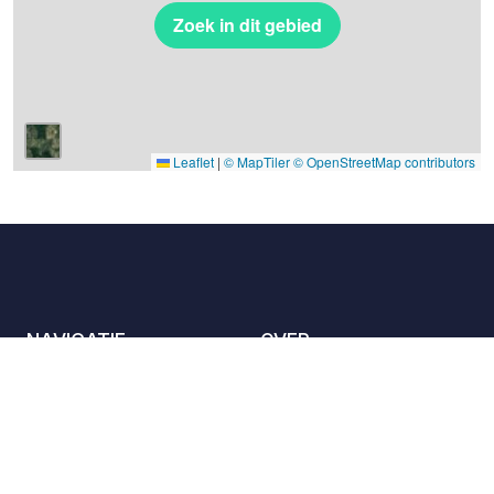
Zoek in dit gebied
Leaflet
|
© MapTiler
© OpenStreetMap contributors
NAVIGATIE
OVER
De locaties
Contact met ons
opnemen
Het charter
Partners
Gastheren