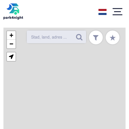
+
★
−