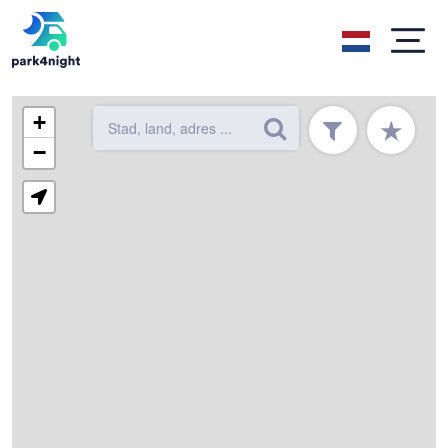
+
★
−