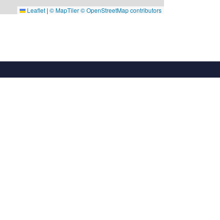
Leaflet
|
© MapTiler
© OpenStreetMap contributors