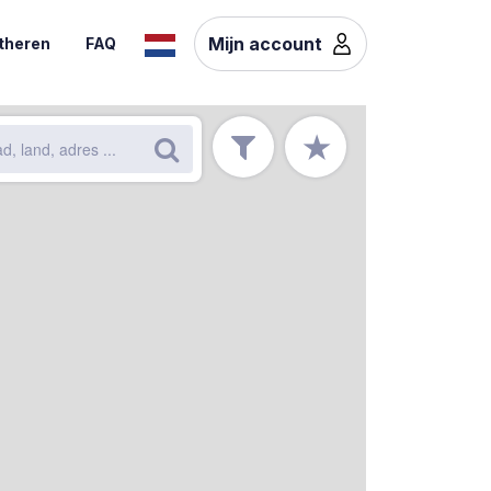
Mijn account
theren
FAQ
★