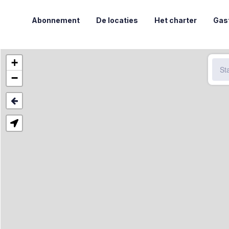
Abonnement
De locaties
Het charter
Gas
+
−