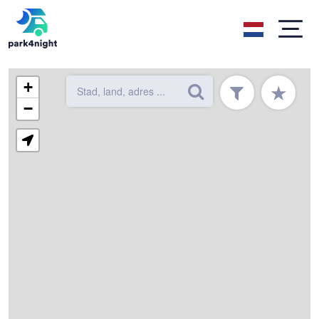
+
★
−