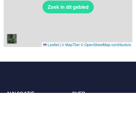
Zoek in dit gebied
Leaflet
|
© MapTiler
© OpenStreetMap contributors
NAVIGATIE
OVER
De locaties
Contact met ons
opnemen
Het charter
Partners
Gastheren