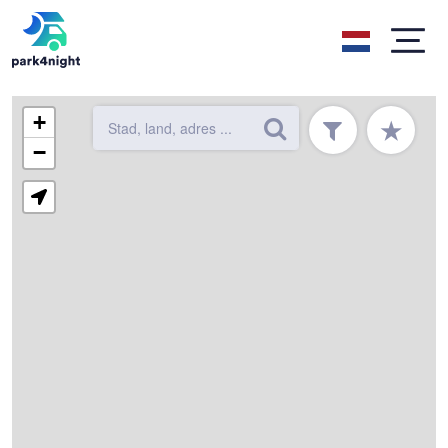
+
★
−