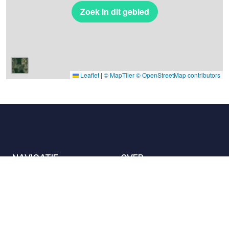
Zoek in dit gebied
Leaflet
|
© MapTiler
© OpenStreetMap contributors
NAVIGATIE
OVER
De locaties
Contact met ons
opnemen
Het charter
Partners
Gastheren