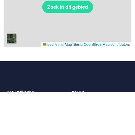
Zoek in dit gebied
Leaflet
|
© MapTiler
© OpenStreetMap contributors
NAVIGATIE
OVER
De locaties
Contact met ons
opnemen
Het charter
Partners
Gastheren