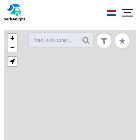
+
★
−