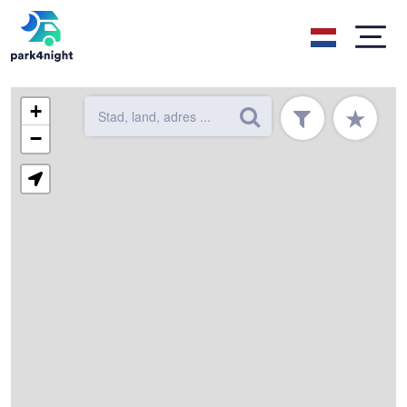
+
★
−