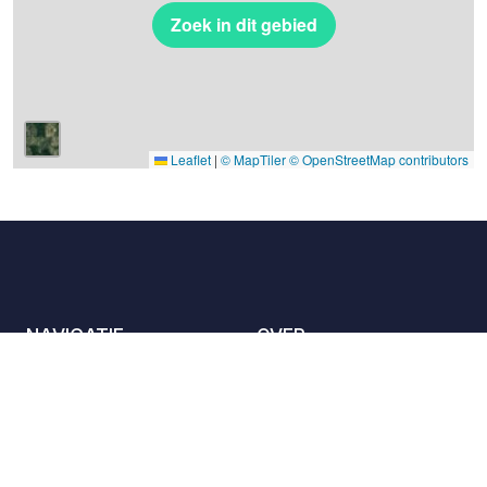
Zoek in dit gebied
Leaflet
|
© MapTiler
© OpenStreetMap contributors
NAVIGATIE
OVER
De locaties
Contact met ons
opnemen
Het charter
Partners
Gastheren