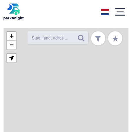
+
★
−