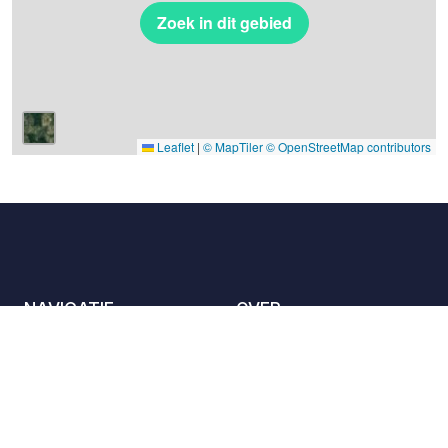
Zoek in dit gebied
Leaflet
|
© MapTiler
© OpenStreetMap contributors
NAVIGATIE
OVER
De locaties
Contact met ons
opnemen
Het charter
Partners
Gastheren