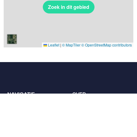
Zoek in dit gebied
Leaflet
|
© MapTiler
© OpenStreetMap contributors
NAVIGATIE
OVER
De locaties
Contact met ons
opnemen
Het charter
Partners
Gastheren