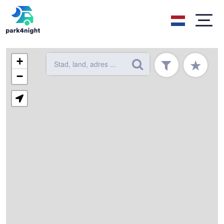
+
★
−