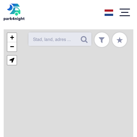
+
★
−