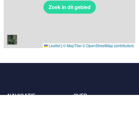
Zoek in dit gebied
Leaflet
|
© MapTiler
© OpenStreetMap contributors
NAVIGATIE
OVER
De locaties
Contact met ons
opnemen
Het charter
Partners
Gastheren