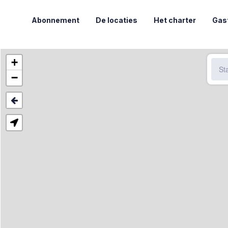
Abonnement
De locaties
Het charter
Gas
+
−