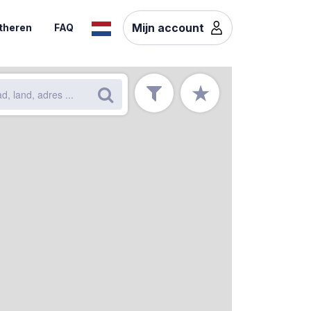
Mijn account
theren
FAQ
★