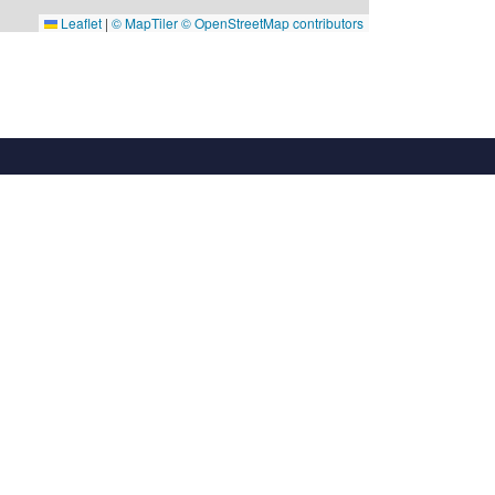
Leaflet
|
© MapTiler
© OpenStreetMap contributors