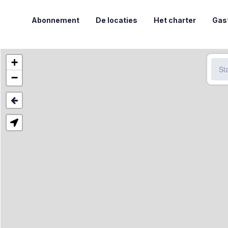
Abonnement
De locaties
Het charter
Gas
+
−