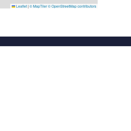
Leaflet
|
© MapTiler
© OpenStreetMap contributors