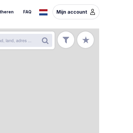
Mijn account
theren
FAQ
★