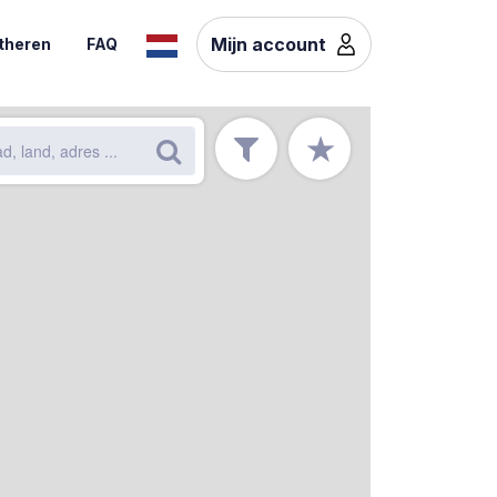
Mijn account
theren
FAQ
★