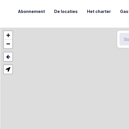
Abonnement
De locaties
Het charter
Gas
+
−