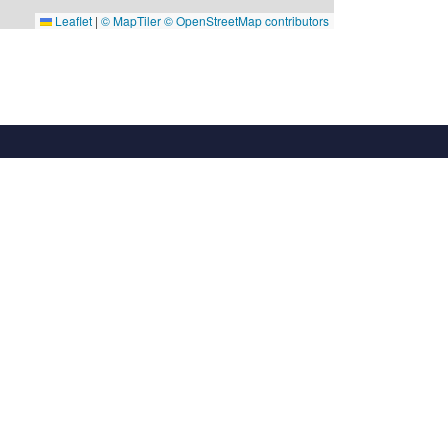
Leaflet
|
© MapTiler
© OpenStreetMap contributors