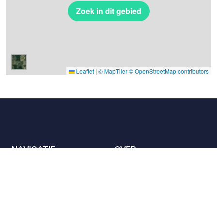
Zoek in dit gebied
Leaflet
|
© MapTiler
© OpenStreetMap contributors
NAVIGATIE
OVER
De locaties
Contact met ons
opnemen
Het charter
Partners
Gastheren