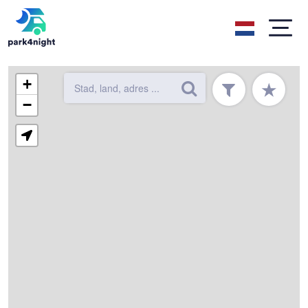
+
★
−