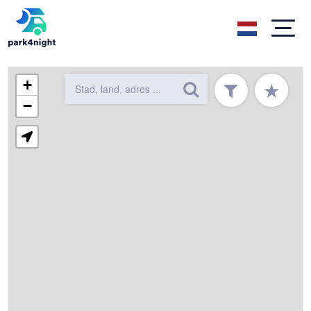
+
★
−