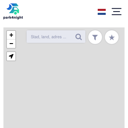
+
★
−