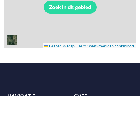
Zoek in dit gebied
Leaflet
|
© MapTiler
© OpenStreetMap contributors
NAVIGATIE
OVER
De locaties
Contact met ons
opnemen
Het charter
Partners
Gastheren