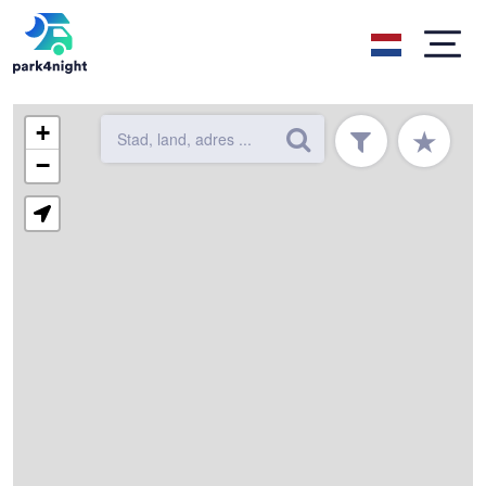
+
★
−