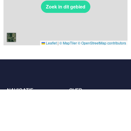
Zoek in dit gebied
Leaflet
|
© MapTiler
© OpenStreetMap contributors
NAVIGATIE
OVER
De locaties
Contact met ons
opnemen
Het charter
Partners
Gastheren