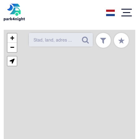
+
★
−