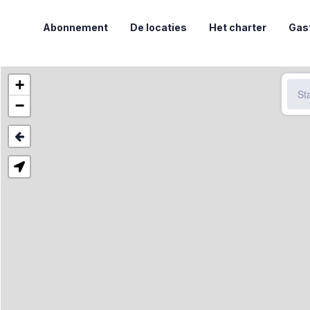
Abonnement
De locaties
Het charter
Gas
+
−