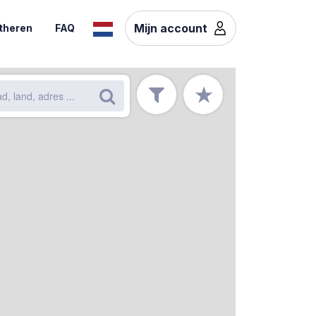
Mijn account
theren
FAQ
★