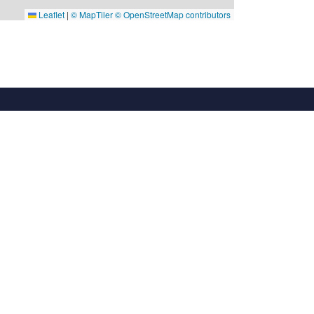
Leaflet
|
© MapTiler
© OpenStreetMap contributors