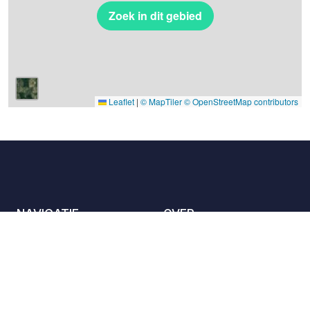
Zoek in dit gebied
Leaflet
|
© MapTiler
© OpenStreetMap contributors
NAVIGATIE
OVER
De locaties
Contact met ons
opnemen
Het charter
Partners
Gastheren