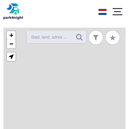
+
★
−