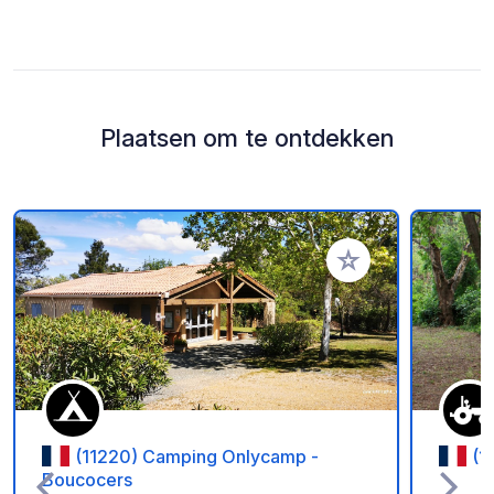
Plaatsen om te ontdekken
Voeg toe aan je fav
(11220) Camping Onlycamp -
(1
Boucocers