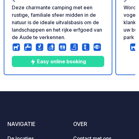
Deze charmante camping met een
Word 
rustige, familiale sfeer midden in de
vogels
natuur is de ideale uitvalsbasis om de
klanke
landschappen en het rijke erfgoed van
uw bus
de Aude te verkennen.
park e
moment
biolog
en ont
Easy online booking
staanp
ontde
rondle
9
44
4.6
★
Foto's
Commentaren
Beoordeling
bieden pr
inform
bereik
gaat u
cipres
NAVIGATIE
OVER
smal; 
Laure-
De locaties
Contact met ons