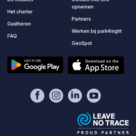
en toi
opnemen
binnen
Het charter
De twe
Partners
Gastheren
aan de
Werken bij park4night
de park
FAQ
drinkb
GeoSpot
aankoo
een ch
geen 
in de k