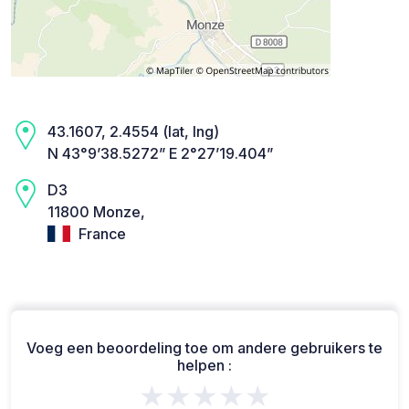
43.1607, 2.4554 (lat, lng)
N 43°9’38.5272” E 2°27’19.404”
D3
11800 Monze,
France
Voeg een beoordeling toe om andere gebruikers te
helpen :
★★★★★