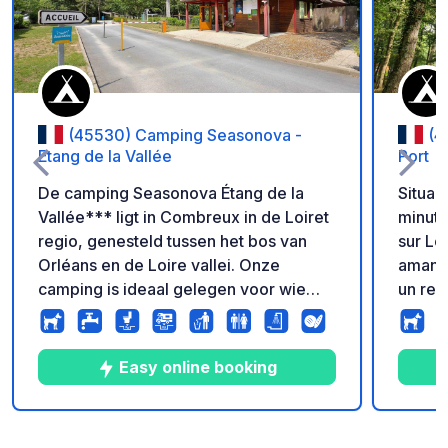
(45530) Camping Seasonova -
(4
Etang de la Vallée
Port
De camping Seasonova Étang de la
Situad
Vallée*** ligt in Combreux in de Loiret
minuto
regio, genesteld tussen het bos van
sur Lo
Orléans en de Loire vallei. Onze
amante
camping is ideaal gelegen voor wie
un rem
een streek wil ontdekken die rijk is aan
rincón
natuur, geschiedenis en erfgoed. Het
lugar 
meer met zijn recreatiecentrum,
sereni
Easy online booking
gelegen op 150m van de camping, is
Campin
een ideale plek om te ontspannen voor
tranqui
gezinnen, visliefhebbers, wandelaars
de la L
4
19
4
★