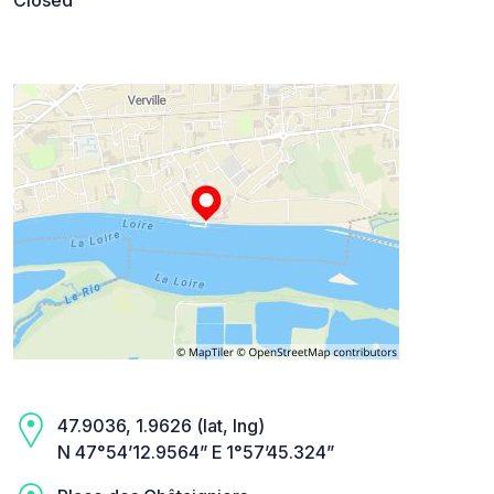
47.9036, 1.9626 (lat, lng)
N 47°54’12.9564” E 1°57’45.324”