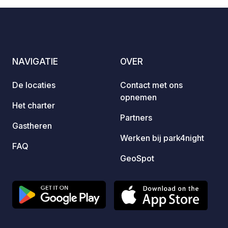
Foto's
Commentaren
Beoordeling
en natuurliefhebbers. U zult vele
mogelijkheden ontdekken om te
verblijven op deze natuurcamping,
tussen houten huisjes, bivakken en
plaatsen voor kampeerauto's, tenten. U
NAVIGATIE
OVER
vindt zeker iets dat bij u past. Orléans
ligt op minder dan 40 km van de
De locaties
Contact met ons
camping.
opnemen
Het charter
Partners
Gastheren
Werken bij park4night
FAQ
GeoSpot