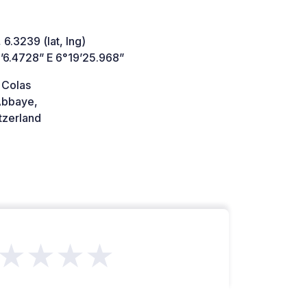
 6.3239 (lat, lng)
’6.4728” E 6°19’25.968”
 Colas
Abbaye,
tzerland
★★★★