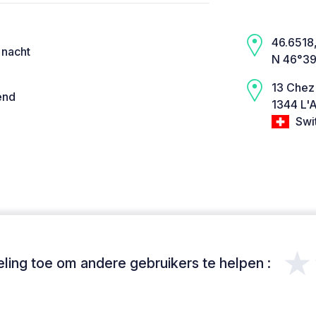
46.6518,
 nacht
N 46°39
13 Chez
end
1344 L'
Swi
★
ing toe om andere gebruikers te helpen :