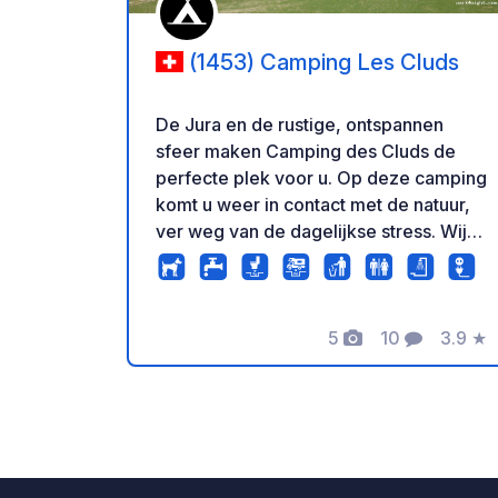
(1453) Camping Les Cluds
De Jura en de rustige, ontspannen
sfeer maken Camping des Cluds de
perfecte plek voor u. Op deze camping
komt u weer in contact met de natuur,
ver weg van de dagelijkse stress. Wij
verwelkomen u het hele jaar door op
een hoogte van 1200 meter, op een
beboste weide bezaaid met
eeuwenoude bomen. Als u van de Jura
5
10
3.9
★
Foto's
Commentare
Beoord
en de rustige, ontspannen sfeer houdt,
is Camping des Cluds de perfecte plek
voor u. Op deze camping komt u weer
in contact met de natuur, ver weg van
de dagelijkse stress. Wij verwelkomen
u het hele jaar door op een hoogte van