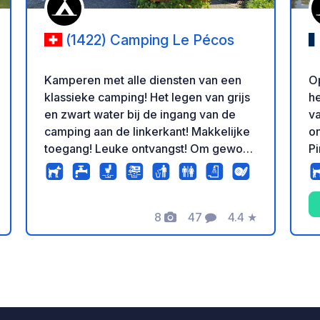
(1422) Camping Le Pécos
Kamperen met alle diensten van een
Op
klassieke camping! Het legen van grijs
h
en zwart water bij de ingang van de
va
camping aan de linkerkant! Makkelijke
o
toegang! Leuke ontvangst! Om gewoon
P
het water te legen is het noodzakelijk
o
om de receptie van de camping te
gr
openen! Geen verblijfsverplichting en
Zw
max 1u!
8
47
4.4
★
S
n
eling
Foto's
Commentaren
Beoordeling
Le
g
vo
Al
c
u 