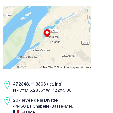
47.2848, -1.3803 (lat, lng)
N 47°17’5.2836” W 1°22’49.08”
207 levée de la Divatte
44450 La Chapelle-Basse-Mer,
France