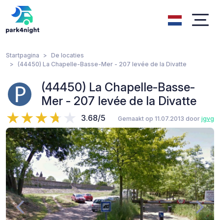
Startpagina
De locaties
(44450) La Chapelle-Basse-Mer - 207 levée de la Divatte
(44450) La Chapelle-Basse-
Mer - 207 levée de la Divatte
3.68/5
Gemaakt op 11.07.2013 door
jgvg