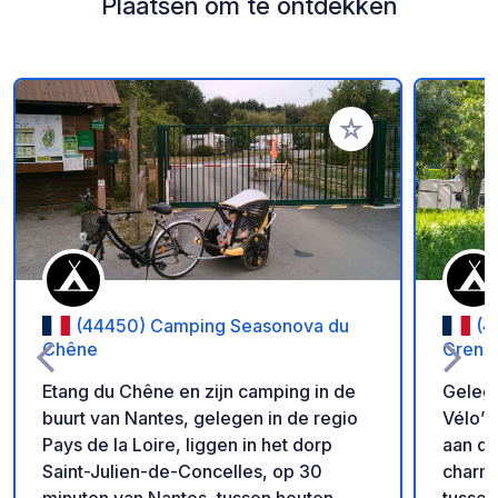
Plaatsen om te ontdekken
Voeg toe aan je fav
(44450) Camping Seasonova du
(4
Chêne
Grenet
Etang du Chêne en zijn camping in de
Gelege
buurt van Nantes, gelegen in de regio
Vélo” 
Pays de la Loire, liggen in het dorp
aan de
Saint-Julien-de-Concelles, op 30
charm
minuten van Nantes, tussen houten
tussen