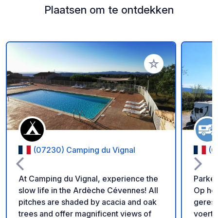
Plaatsen om te ontdekken
Voeg toe aan je fav
(07230) Camping du Vignal
(0
At Camping du Vignal, experience the
Parkee
slow life in the Ardèche Cévennes! All
Op het
pitches are shaded by acacia and oak
geres
trees and offer magnificent views of
voertu