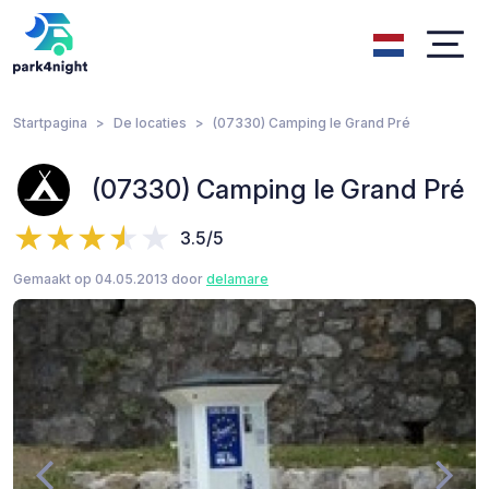
Startpagina
De locaties
(07330) Camping le Grand Pré
(07330) Camping le Grand Pré
3.5/5
Gemaakt op 04.05.2013 door
delamare