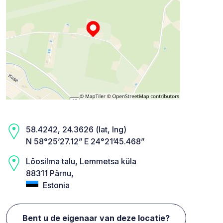
58.4242, 24.3626 (lat, lng)
N 58°25’27.12” E 24°21’45.468”
Lõosilma talu, Lemmetsa küla
88311 Pärnu,
Estonia
Bent u de eigenaar van deze locatie?