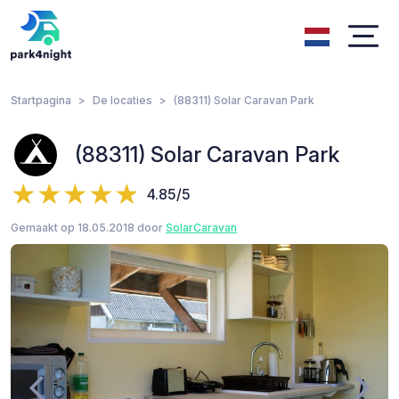
Startpagina
De locaties
(88311) Solar Caravan Park
(88311) Solar Caravan Park
4.85/5
Gemaakt op 18.05.2018 door
SolarCaravan