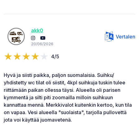
akk0
Vertalen
20/06/2026
4/5
Hyvä ja siisti paikka, paljon suomalaisia. Suihku/
yhdistetty wc tilat oli siistit, 4kpl suihkuja tuskin tulee
riittämään paikan ollessa täysi. Alueella oli parisen
kymmentä ja silti piti zoomailla milloin suihkuun
kannattaa mennä. Merkkivalot kuitenkin kertoo, kun tila
on vapaa. Vesi alueella "suolaista", tarjolla pullovettä
jota voi käyttää juomavetenä.