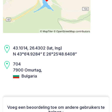
43.1014, 26.4302 (lat, lng)
N 43°6’4.9284” E 26°25’48.6408”
704
7900 Omurtag,
Bulgaria
Voeg een beoordeling toe om andere gebruikers te