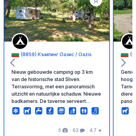
Voeg toe aan je fav
(8859) Къмпинг Оазис / Oazis
(5
Nieuw gebouwde camping op 3 km
Geniet
van de historische stad Sliven.
hoogwa
Terrasvormig, met een panoramisch
Tarnov
uitzicht en natuurlijke schaduw. Nieuwe
diere
badkamers. De taverne serveert
panora
traditionele Bulgaarse gerechten en
besch
specialiteiten. Ideale plek voor actieve
facili
recreatie en sightseeing in de
welkom
omgeving.
5
63
4.7
★
eenvoud
Foto's
Commentaren
Beoordeling