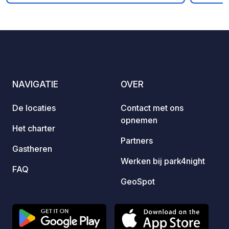
zwemba
de tui
panora
Bulgaa
ontspa
doen t
De lux
NAVIGATIE
OVER
schoon
vergel
De locaties
Contact met ons
hotel.
opnemen
keuke
Het charter
familiebadk
Partners
Gastheren
Tarnov
Werken bij park4night
Dragiz
FAQ
hoofd
GeoSpot
Tarnov
15 min
indru
Veliko Tarnovo