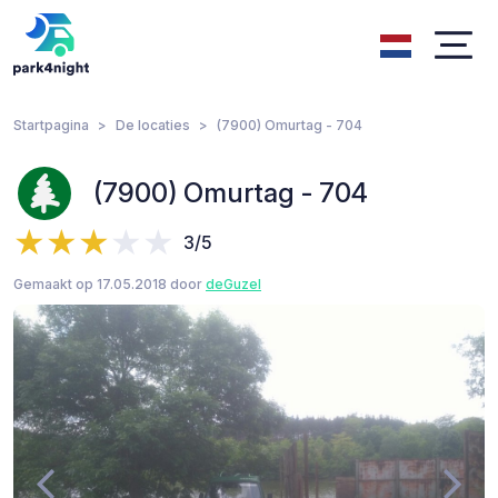
Startpagina
De locaties
(7900) Omurtag - 704
(7900) Omurtag - 704
3/5
Gemaakt op 17.05.2018 door
deGuzel