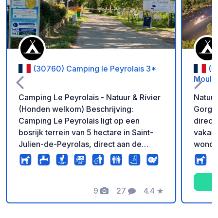
(30760) Camping le Peyrolais 3*
(0
Moulin
Camping Le Peyrolais - Natuur & Rivier
Natuur
(Honden welkom) Beschrijving:
Gorge
Camping Le Peyrolais ligt op een
direct
bosrijk terrein van 5 hectare in Saint-
vakant
Julien-de-Peyrolas, direct aan de
wonde
ingang van de Ardèche-kloof. De
ontde
camping biedt ruime, schaduwrijke
bezoek
staanplaatsen, perfect voor campers
Ardèch
en caravans. Geniet van een groene
9
27
4.4
★
Huttop
Foto's
Commentaren
Beoordeling
omgeving, ver weg van de drukte.
zelfge
Waarom hier kamperen?
elektr