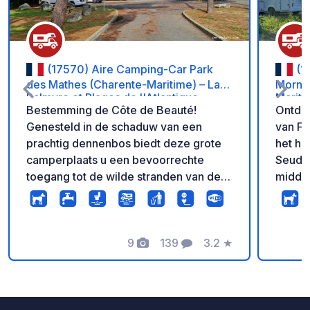
(17570) Aire Camping-Car Park
(1
des Mathes (Charente-Maritime) – La
Morna
Palmyre et Plages de l'Atlantique
Mariti
Bestemming de Côte de Beauté!
Ontde
France
Genesteld in de schaduw van een
van Fr
prachtig dennenbos biedt deze grote
het ha
camperplaats u een bevoorrechte
Seudre
toegang tot de wilde stranden van de
middel
Côte Sauvage, de beroemde
atelie
dierentuin van La Palmyre en het
Mornac
uitgebreide netwerk van fietspaden in
met oe
het bos van La Coubre. Installeer u op
9
139
3.2
★
Instal
Foto's
Commentaren
Beoordeling
hoogwaardige staanplaatsen met alle
op kwa
diensten inbegrepen: 6A-elektriciteit
individ
bij elke aansluiting, gratis wifi, een
gratis
moderne serviceplaats en een
geauto