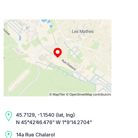
45.7129, -1.1540 (lat, lng)
N 45°42’46.476” W 1°9’14.2704”
14a Rue Chalarol