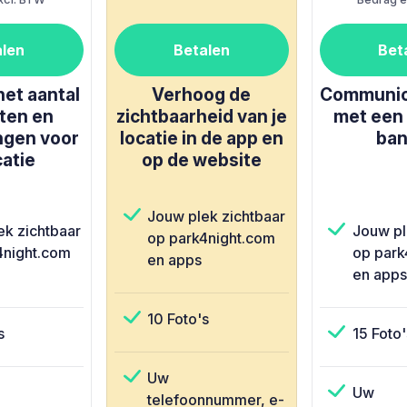
alen
Betalen
Bet
het aantal
Verhoog de
Communice
ten en
zichtbaarheid van je
met een 
ngen voor
locatie in de app en
ban
catie
op de website
Jouw plek zichtbaar
ek zichtbaar
Jouw pl
op park4night.com
4night.com
op park
en apps
en apps
10 Foto's
s
15 Foto'
Uw
Uw
telefoonnummer, e-