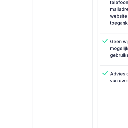
telefoo
mailadr
website
toeganke
Geen wi
mogelij
gebruik
Advies o
van uw s