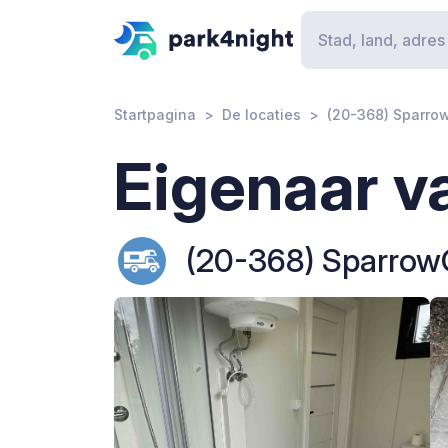
Startpagina
De locaties
(20-368) Sparr
Eigenaar v
(20-368) Sparro