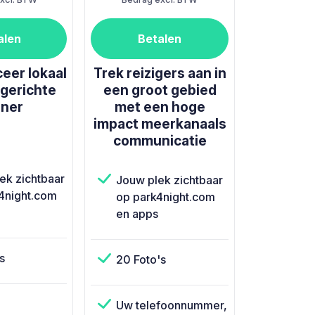
alen
Betalen
er lokaal
Trek reizigers aan in
gerichte
een groot gebied
ner
met een hoge
impact meerkanaals
communicatie
ek zichtbaar
Jouw plek zichtbaar
4night.com
op park4night.com
en apps
s
20 Foto's
Uw telefoonnummer,