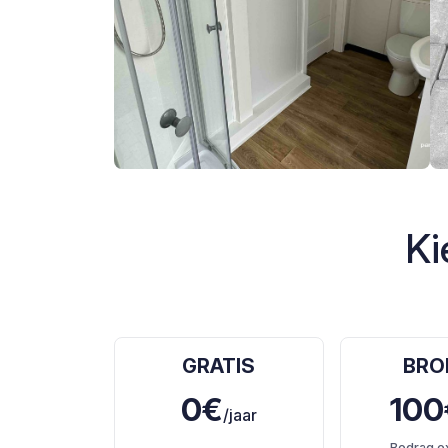
Ki
GRATIS
BRO
0€
100
/jaar
Bedrag e