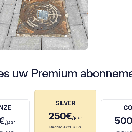
es uw Premium abonnem
SILVER
NZE
GO
250€
/jaar
€
50
/jaar
Bedrag excl. BTW
xcl. BTW
Bedrag e