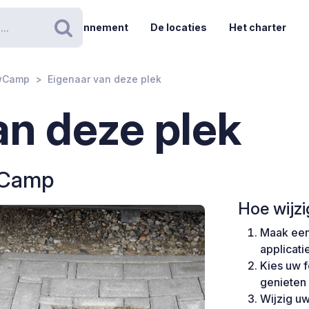
Abonnement
De locaties
Het charter
Zoeken
owCamp
Eigenaar van deze plek
an deze plek
wCamp
Hoe wijzi
Maak een
applicati
Kies uw 
genieten
Wijzig u