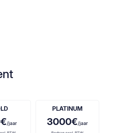
ent
LD
PLATINUM
0€
3000€
/jaar
/jaar
xcl. BTW
Bedrag excl. BTW