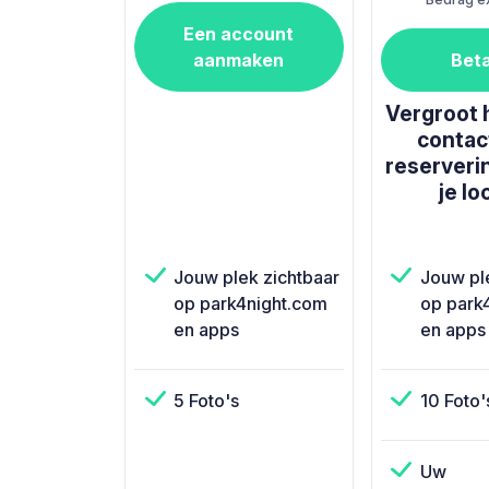
Een account
aanmaken
Bet
Vergroot 
contac
reserveri
je lo
Jouw plek zichtbaar
Jouw pl
op park4night.com
op park
en apps
en apps
5 Foto's
10 Foto'
Uw