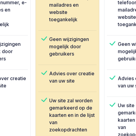
nnummer, e-
telefoo
mailadres en
es en
mailadr
website
website
toegankelijk
lijk
toegank
Geen wijzigingen
jzigingen
Geen wi
mogelijk door
k door
mogelij
gebruikers
ers
gebruik
Advies over creatie
ver creatie
Advies 
van uw site
ite
van uw 
Uw site zal worden
Uw site
gemarkeerd op de
gemark
kaarten en in de lijst
kaarten 
van
van
zoekopdrachten
zoekop