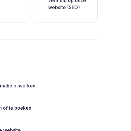
vermeld op onze
website (SEO)
rmatie bijwerken
n of te boeken
de website