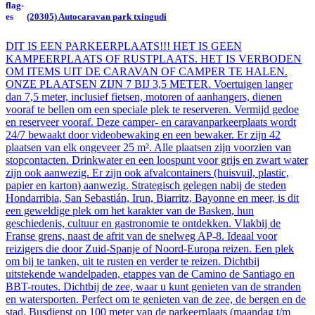
(20305) Autocaravan park txingudi
DIT IS EEN PARKEERPLAATS!!! HET IS GEEN
KAMPEERPLAATS OF RUSTPLAATS. HET IS VERBODEN
OM ITEMS UIT DE CARAVAN OF CAMPER TE HALEN.
ONZE PLAATSEN ZIJN 7 BIJ 3,5 METER. Voertuigen langer
dan 7,5 meter, inclusief fietsen, motoren of aanhangers, dienen
vooraf te bellen om een speciale plek te reserveren. Vermijd gedoe
en reserveer vooraf. Deze camper- en caravanparkeerplaats wordt
24/7 bewaakt door videobewaking en een bewaker. Er zijn 42
plaatsen van elk ongeveer 25 m². Alle plaatsen zijn voorzien van
stopcontacten. Drinkwater en een loospunt voor grijs en zwart water
zijn ook aanwezig. Er zijn ook afvalcontainers (huisvuil, plastic,
papier en karton) aanwezig. Strategisch gelegen nabij de steden
Hondarribia, San Sebastián, Irun, Biarritz, Bayonne en meer, is dit
een geweldige plek om het karakter van de Basken, hun
geschiedenis, cultuur en gastronomie te ontdekken. Vlakbij de
Franse grens, naast de afrit van de snelweg AP-8. Ideaal voor
reizigers die door Zuid-Spanje of Noord-Europa reizen. Een plek
om bij te tanken, uit te rusten en verder te reizen. Dichtbij
uitstekende wandelpaden, etappes van de Camino de Santiago en
BBT-routes. Dichtbij de zee, waar u kunt genieten van de stranden
en watersporten. Perfect om te genieten van de zee, de bergen en de
stad. Busdienst op 100 meter van de parkeerplaats (maandag t/m