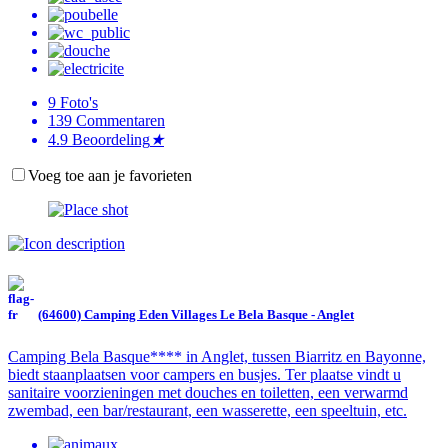
9
Foto's
139
Commentaren
4.9
Beoordeling
★
Voeg toe aan je favorieten
(64600) Camping Eden Villages Le Bela Basque - Anglet
Camping Bela Basque**** in Anglet, tussen Biarritz en Bayonne,
biedt staanplaatsen voor campers en busjes. Ter plaatse vindt u
sanitaire voorzieningen met douches en toiletten, een verwarmd
zwembad, een bar/restaurant, een wasserette, een speeltuin, etc.