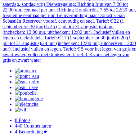
zaterdag, zondag vrij) Dienstregeling: Richting Irun van 7:20 tot
22:30 uur, eenmaal per uur. Richting Hondarribia 7:55 tot 22:30 uur,
frequentie eenmaal per uur Treinverbinding naar Donostia-San
Sebastián Reserveer vooraf, eenvoudig en snel. Tarief: € 22 (1
september tot 30 juni) € 25 (1 juli tot 31 augustus)/24 uur
(inchecken: 12:00 uur, uitchecken: 12:00 uur). Inclusief vullen en
legen en elektriciteit. Tarief: € 17 (1 september tot 30 juni) € 20 (1
juli tot 31 augustus)/24 uur (inchecken: 12:00 uur, uitchecken: 12:00
uur). Inclusief vullen en legen. Tarief: € 5 voor het legen van grijs en
zwart water, vullen met drinkwater Tarief: € 3 voor het legen van
grijs en zwart water
8
Foto's
440
Commentaren
4
Beoordeling
★