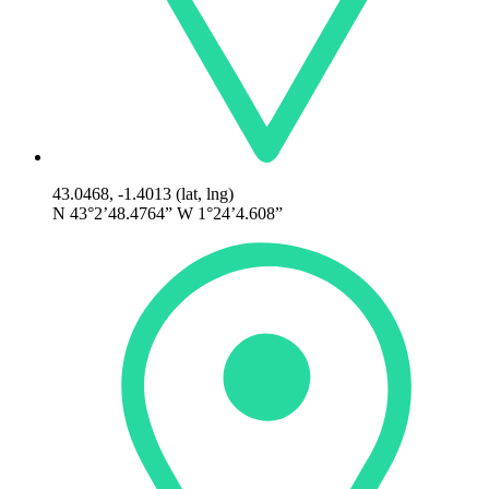
43.0468, -1.4013 (lat, lng)
N 43°2’48.4764” W 1°24’4.608”