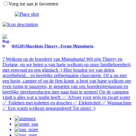
Voeg toe aan je favorieten
(64120) Marchisio Thierry - Ferme Mignaburia
? Welkom op de boerderij van Mignaburia! Wij zijn Thierry en
Doriane, en we heten u van harte welkom op onze familieboerderij,
met eenvoud en een glimlach :) Hier houden we van delen,
gezelligheid... en heerlijke zelfgemaakte charcuterie. Of u nu met
een busje, camper of op de fiets komt, u bent van harte welkom om
even rustig te pauzeren, te genieten van ons boerderijrestaurant en
heerlijke streekproducten mee naar huis te nemen! Op de camping
vindt u alles wat u nodig heeft: ✅ Afvoer voor grijs en zwart water
✅ Toiletten met toiletten en douches ✅ Elektriciteit ✅ Wasmachine
✅ Een warm welkom gegarandeerd Tot ziens! :)