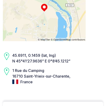
45.6911, 0.1459 (lat, lng)
N 45°41’27.9636” E 0°8’45.1212”
1 Rue du Camping
16710 Saint-Yrieix-sur-Charente,
France