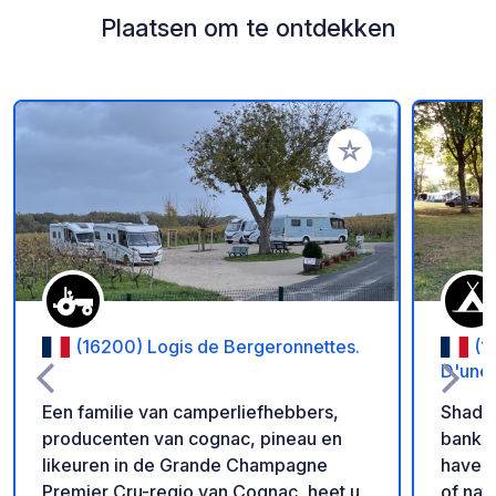
Plaatsen om te ontdekken
Voeg toe aan je fav
(16200) Logis de Bergeronnettes.
(1
D'une 
Een familie van camperliefhebbers,
Shaded
producenten van cognac, pineau en
banks 
likeuren in de Grande Champagne
haven 
Premier Cru-regio van Cognac, heet u
of nat