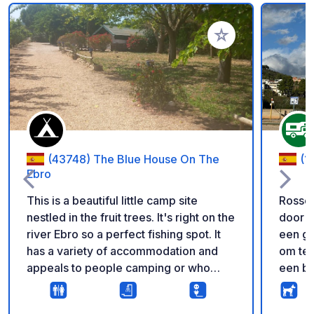
Voeg toe aan je fav
(43748) The Blue House On The
(1
Ebro
This is a beautiful little camp site
Rossel
nestled in the fruit trees. It's right on the
door d
river Ebro so a perfect fishing spot. It
een ge
has a variety of accommodation and
om te 
appeals to people camping or who
een be
have motor homes or caravans.
bevind
natuur