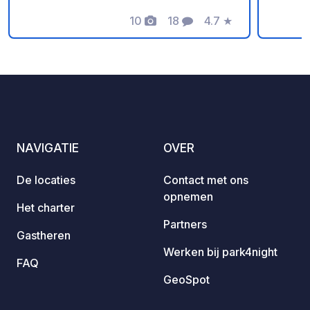
erkend
10
18
4.7
★
flora 
Foto's
Commentaren
Beoordeling
landschappen. De
bevolk
het pi
naast 
onder 
artist
Sants 
NAVIGATIE
OVER
Vega”,
stadh
De locaties
Contact met ons
bezoek
opnemen
kleine
Het charter
stenen
Partners
Gastheren
balkon
Werken bij park4night
kerk v
FAQ
van de
GeoSpot
intere
meest 