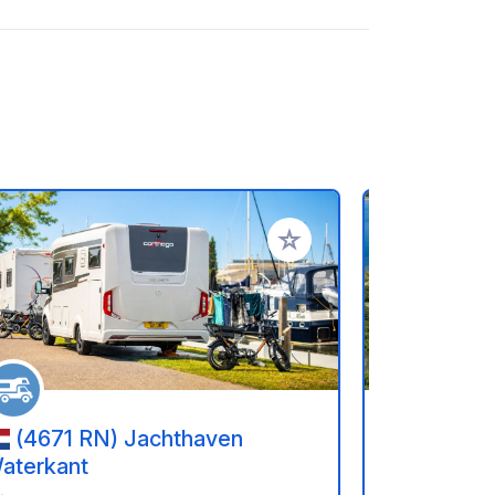
favorieten
Voeg toe aan je favorieten
(4671 RN) Jachthaven
(4351 
aterkant
Heksenke