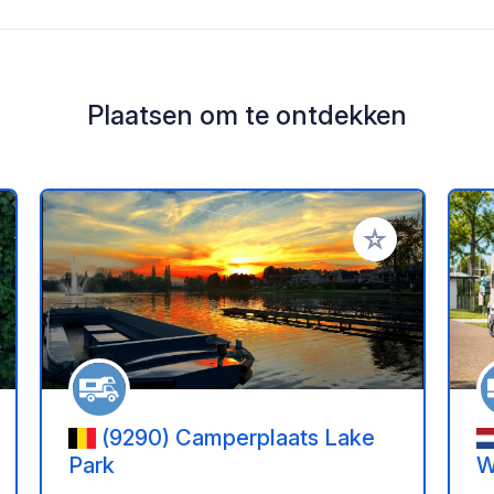
Plaatsen om te ontdekken
oe aan je favorieten
Voeg toe aan je 
(9290) Camperplaats Lake
Park
W