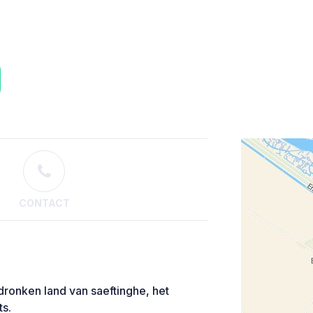
CONTACT
dronken land van saeftinghe, het
ts.