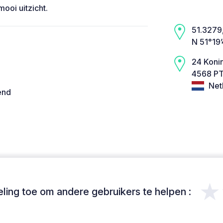
mooi uitzicht.
51.3279,
N 51°19
24 Koni
4568 PT
Net
end
★
ing toe om andere gebruikers te helpen :