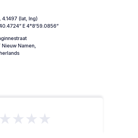
 4.1497 (lat, lng)
’40.4724” E 4°8’59.0856”
nginnestraat
 Nieuw Namen,
herlands
★★★★