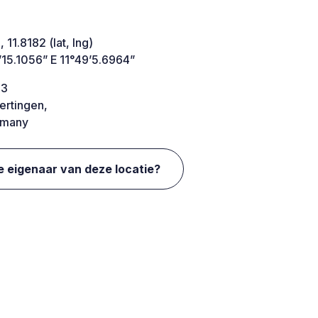
 11.8182 (lat, lng)
’15.1056” E 11°49’5.6964”
 3
ertingen,
many
e eigenaar van deze locatie?