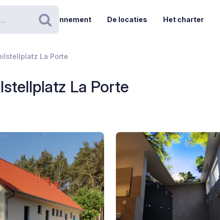
Abonnement
De locaties
Het charter
Zoeken
lstellplatz La Porte
tellplatz La Porte