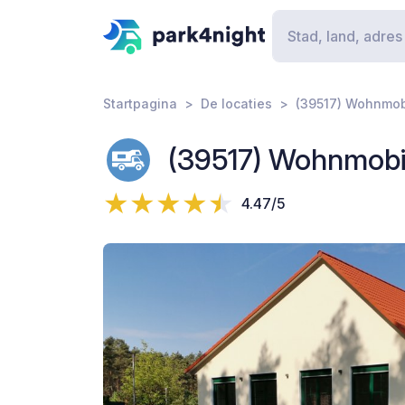
Startpagina
De locaties
(39517) Wohnmobi
(39517) Wohnmobils
4.47/5