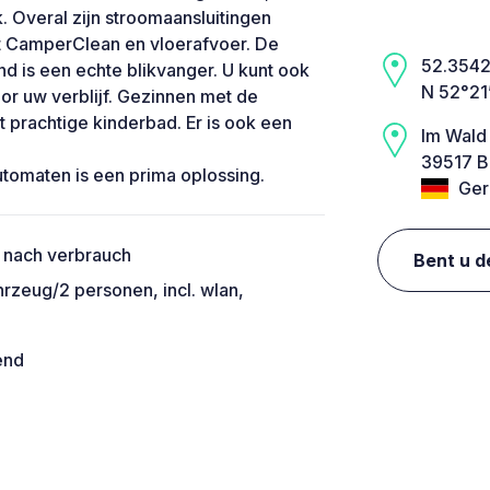
. Overal zijn stroomaansluitingen
t CamperClean en vloerafvoer. De
52.3542,
nd is een echte blikvanger. U kunt ook
N 52°21
r uw verblijf. Gezinnen met de
t prachtige kinderbad. Er is ook een
Im Wald
39517 B
tomaten is een prima oplossing.
Ger
 nach verbrauch
Bent u d
hrzeug/2 personen, incl. wlan,
end