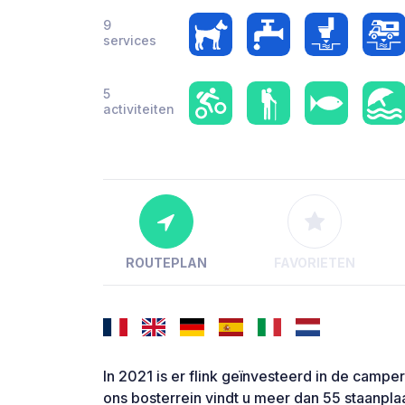
9
services
5
activiteiten
ROUTEPLAN
FAVORIETEN
In 2021 is er flink geïnvesteerd in de campe
ons bosterrein vindt u meer dan 55 staanplaa