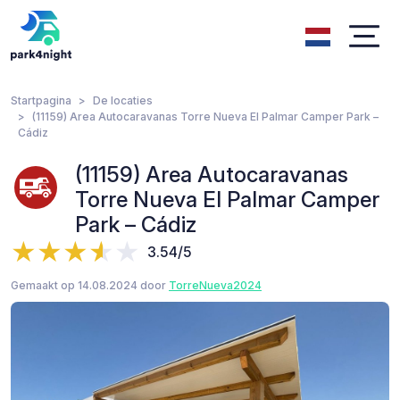
Startpagina
De locaties
(11159) Area Autocaravanas Torre Nueva El Palmar Camper Park –
Cádiz
(11159) Area Autocaravanas
Torre Nueva El Palmar Camper
Park – Cádiz
3.54/5
Gemaakt op 14.08.2024 door
TorreNueva2024