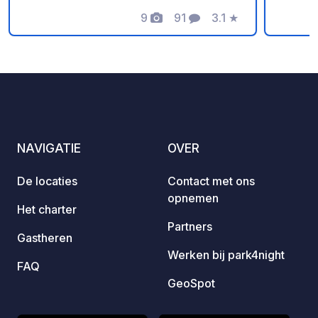
NOT TAKE RESERVATIONS.
van he
9
91
3.1
★
ideaal
Foto's
Commentaren
Beoordeling
mastie
andere
de vuu
die pe
midden
natuur
Breña 
NAVIGATIE
OVER
van de
Fronte
De locaties
Contact met ons
hemels
opnemen
zonson
Het charter
en hip
Partners
Gastheren
aan de
Werken bij park4night
en een
FAQ
websit
GeoSpot
m2 met
plein,