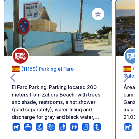
Voeg toe aan je fav
(11159) Parking el Faro
(1
Galeó
El Faro Parking. Parking located 200
Área 
meters from Zahora Beach, with trees
campin
and shade, restrooms, a hot shower
Ganzjä
(paid separately), water filling and
maanda
discharge for gray and black water,
21.00 
and electricity. Directions to the site are
Overna
shown in the attached images. WE DO
campe