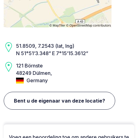
51.8509, 7.2543 (lat, lng)
N 51°51’3.348” E 7°15’15.3612”
121 Börnste
48249 Dülmen,
Germany
Bent u de eigenaar van deze locatie?
Voeg een beoordeling toe om andere gebruikers te