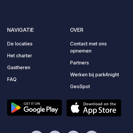
bijzonder. Vanaf hier is de historische
fantas
binnenstad met zijn kasteel en talloze
Onze c
winkels en restaurants op slechts 5
fietse
minuten loopafstand. Ook praktisch
vrijda
NAVIGATIE
OVER
naast de deur: het indrukwekkende
maaltijdso
Steinfurt Bagno (een historisch park).
bij u 
De locaties
Contact met ons
opnemen
Het charter
Partners
Gastheren
Werken bij park4night
FAQ
GeoSpot