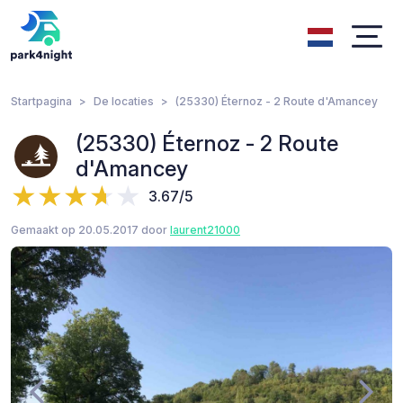
Startpagina
De locaties
(25330) Éternoz - 2 Route d'Amancey
(25330) Éternoz - 2 Route
d'Amancey
3.67/5
Gemaakt op 20.05.2017 door
laurent21000