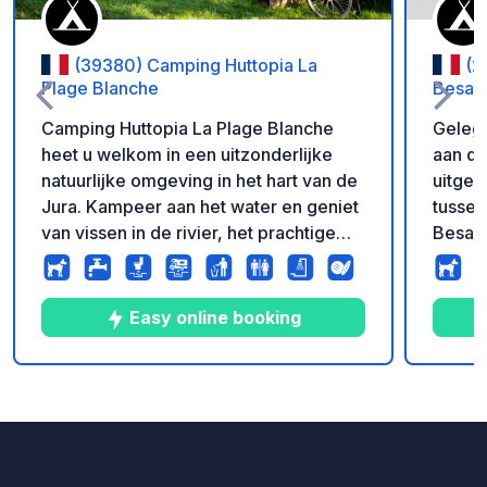
(39380) Camping Huttopia La
(2
Plage Blanche
Besan
Camping Huttopia La Plage Blanche
Gelege
heet u welkom in een uitzonderlijke
aan de
natuurlijke omgeving in het hart van de
uitger
Jura. Kampeer aan het water en geniet
tussen
van vissen in de rivier, het prachtige
Besanç
zwembad en de rust van deze
van de
familiecamping waar rust heerst.
campin
Profiteer van de vele Huttopia-
fietst
Easy online booking
diensten: bakkerij en ontbijt,
van Eu
zelfgemaakte pizza's, verhuur van
staanp
elektrische mountainbikes,
accom
10
21
3.7
★
Foto's
Commentaren
Beoordeling
verschillende activiteiten ter plaatse...
vakant
en nog veel meer!
Comto
wandel