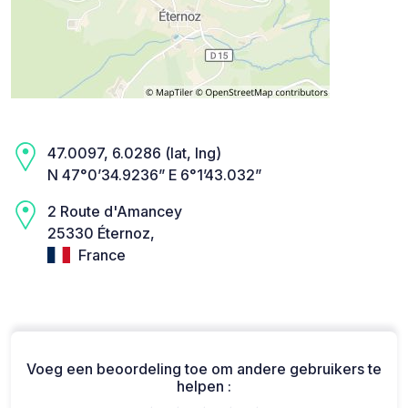
47.0097, 6.0286 (lat, lng)
N 47°0’34.9236” E 6°1’43.032”
2 Route d'Amancey
25330 Éternoz,
France
Voeg een beoordeling toe om andere gebruikers te
helpen :