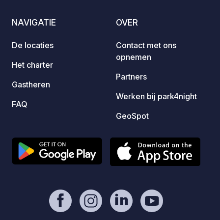
heuvel
activi
NAVIGATIE
OVER
delen 
De locaties
Contact met ons
opnemen
Het charter
Partners
Gastheren
Werken bij park4night
FAQ
GeoSpot