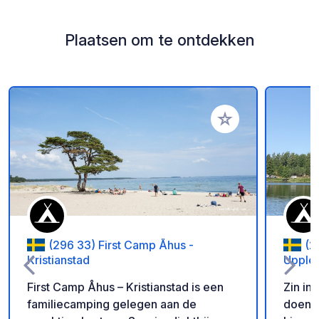
Plaatsen om te ontdekken
Voeg toe aan je fav
(296 33) First Camp Åhus -
(2
Kristianstad
Upple
First Camp Åhus – Kristianstad is een
Zin in
familiecamping gelegen aan de
doen – 