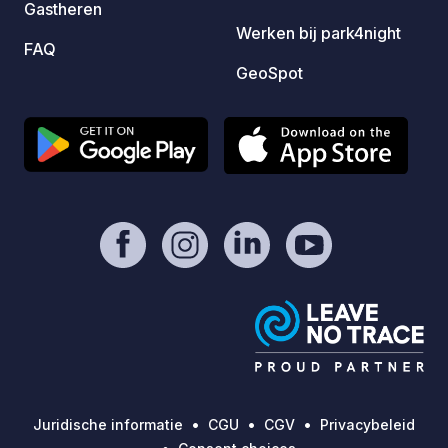
Gastheren
leen e
Werken bij park4night
campinggasten.
FAQ
ons di
GeoSpot
of bij
met de
Welko
Juridische informatie
CGU
CGV
Privacybeleid